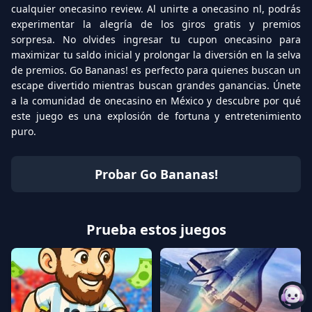
cualquier onecasino review. Al unirte a onecasino nl, podrás
experimentar la alegría de los giros gratis y premios
sorpresa. No olvides ingresar tu cupon onecasino para
maximizar tu saldo inicial y prolongar la diversión en la selva
de premios. Go Bananas! es perfecto para quienes buscan un
escape divertido mientras buscan grandes ganancias. Únete
a la comunidad de onecasino en México y descubre por qué
este juego es una explosión de fortuna y entretenimiento
puro.
Probar Go Bananas!
Prueba estos juegos