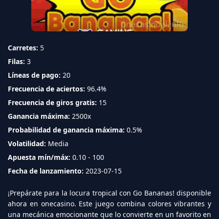
Carretes:
5
Filas:
3
Líneas de pago:
20
Frecuencia de aciertos:
96.4%
Frecuencia de giros gratis:
15
Ganancia máxima:
2500x
Probabilidad de ganancia máxima:
0.5%
Volatilidad:
Media
Apuesta mín/máx:
0.10 - 100
Fecha de lanzamiento:
2023-07-15
¡Prepárate para la locura tropical con Go Bananas! disponible
ahora en onecasino. Este juego combina colores vibrantes y
una mecánica emocionante que lo convierte en un favorito en