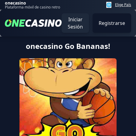
onecasino
🌐
Elige País
Plataforma móvil de casino retro
Iniciar
Registrarse
Sesión
onecasino Go Bananas!